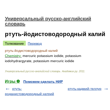
Универсальный русско-английский
словарь
ртуть-йодистоводородный калий
Толкование
Перевод
ртуть-йодистоводородный калий
Chemistry:
mercuric potassium iodide, potassium
iodohydrargyrate, potassium mercuric iodide
Универсальный русско-английский словарь
.
Академик.ру
.
2011
.
Игры ⚽
Поможем сделать НИР
ртуть-
ртуть-кадмий-теллур
роданистоводородный натрий